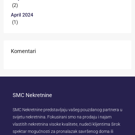
(2)
April 2024
(1)
Komentari
SMC Nekretnine
SMC Nekretnine predstavljaju vašeg pouzdanog partnera u
svijetu nekretnina. Fokusirani smo na prodaju i najam
vlastitih nekretnina visoke kvalitete, nudeći klijentima širok
spektar mogućnosti za pronalazak savršenog doma ili