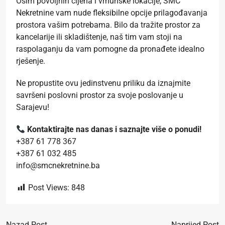
Osim povoljnih cijena i vrhunske lokacije, SMC
Nekretnine vam nude fleksibilne opcije prilagođavanja
prostora vašim potrebama. Bilo da tražite prostor za
kancelarije ili skladištenje, naš tim vam stoji na
raspolaganju da vam pomogne da pronađete idealno
rješenje.
Ne propustite ovu jedinstvenu priliku da iznajmite
savršeni poslovni prostor za svoje poslovanje u
Sarajevu!
Kontaktirajte nas danas i saznajte više o ponudi!
+387 61 778 367
+387 61 032 485
info@smcnekretnine.ba
Post Views:
848
Nazad Post
Naprijed Post