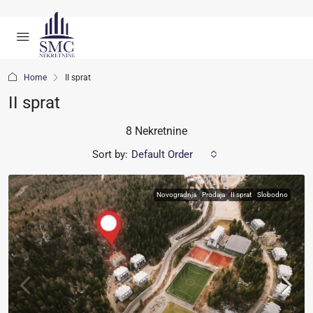
Home
II sprat
II sprat
8 Nekretnine
Sort by:
Default Order
Novogradnja
Prodaja
II sprat
Slobodno