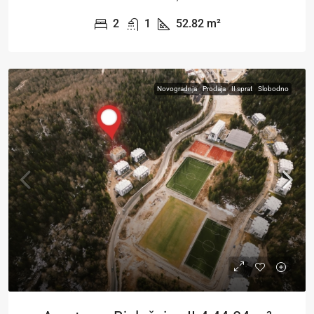
2
1
52.82
m²
Novogradnja
Prodaja
II sprat
Slobodno