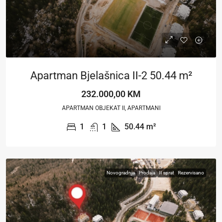
Apartman Bjelašnica II-2 50.44 m²
232.000,00 KM
APARTMAN OBJEKAT II, APARTMANI
1
1
50.44
m²
Novogradnja
Prodaja
II sprat
Rezervisano