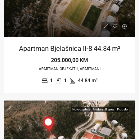
Apartman Bjelašnica II-8 44.84 m²
205.000,00 KM
APARTMAN OBJEKAT II, APARTMANI
1
1
44.84
m²
Novogradnja
Prodaja
II sprat
Prodato