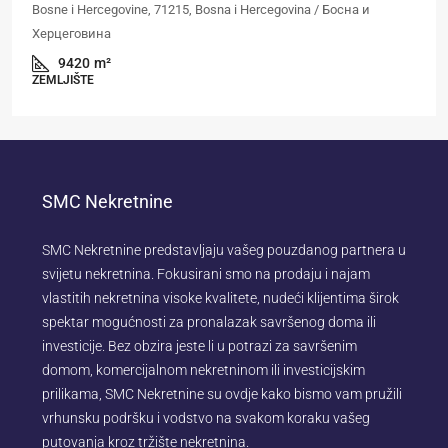
Bosne i Hercegovine, 71215, Bosna i Hercegovina / Босна и
Херцеговина
9420
m²
ZEMLJIŠTE
SMC Nekretnine
SMC Nekretnine predstavljaju vašeg pouzdanog partnera u
svijetu nekretnina. Fokusirani smo na prodaju i najam
vlastitih nekretnina visoke kvalitete, nudeći klijentima širok
spektar mogućnosti za pronalazak savršenog doma ili
investicije. Bez obzira jeste li u potrazi za savršenim
domom, komercijalnom nekretninom ili investicijskim
prilikama, SMC Nekretnine su ovdje kako bismo vam pružili
vrhunsku podršku i vodstvo na svakom koraku vašeg
putovanja kroz tržište nekretnina.