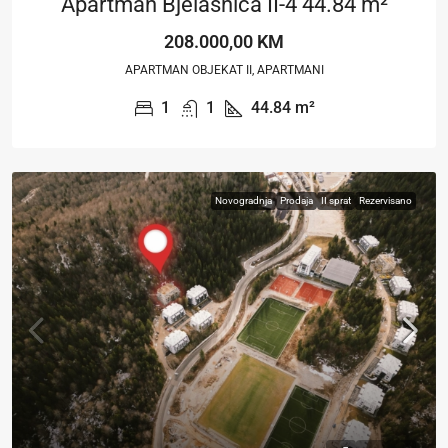
Apartman Bjelašnica II-4 44.84 m²
208.000,00 KM
APARTMAN OBJEKAT II, APARTMANI
1
1
44.84
m²
Novogradnja
Prodaja
II sprat
Rezervisano