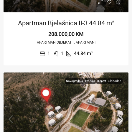
Apartman Bjelašnica II-3 44.84 m²
208.000,00 KM
APARTMAN OBJEKAT II, APARTMANI
1
1
44.84
m²
Novogradnja
Prodaja
II sprat
Slobodno