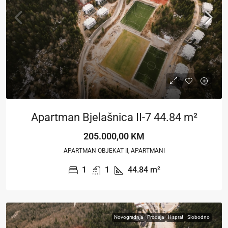
Apartman Bjelašnica II-7 44.84 m²
205.000,00 KM
APARTMAN OBJEKAT II, APARTMANI
1
1
44.84
m²
Novogradnja
Prodaja
II sprat
Slobodno