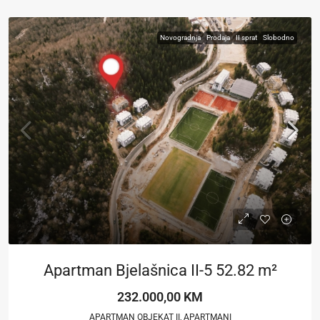
Novogradnja
Prodaja
II sprat
Slobodno
Apartman Bjelašnica II-5 52.82 m²
232.000,00 KM
APARTMAN OBJEKAT II, APARTMANI